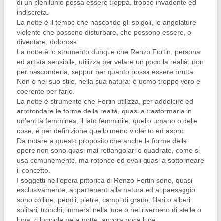
di un plenilunio possa essere troppa, troppo invadente ed
indiscreta.
La notte è il tempo che nasconde gli spigoli, le angolature
violente che possono disturbare, che possono essere, o
diventare, dolorose.
La notte è lo strumento dunque che Renzo Fortin, persona
ed artista sensibile, utilizza per velare un poco la realtà: non
per nasconderla, seppur per quanto possa essere brutta.
Non è nel suo stile, nella sua natura: è uomo troppo vero e
coerente per farlo.
La notte è strumento che Fortin utilizza, per addolcire ed
arrotondare le forme della realtà, quasi a trasformarla in
un’entità femminea, il lato femminile, quello umano o delle
cose, è per definizione quello meno violento ed aspro.
Da notare a questo proposito che anche le forme delle
opere non sono quasi mai rettangolari o quadrate, come si
usa comunemente, ma rotonde od ovali quasi a sottolineare
il concetto.
I soggetti nell’opera pittorica di Renzo Fortin sono, quasi
esclusivamente, appartenenti alla natura ed al paesaggio:
sono colline, pendii, pietre, campi di grano, filari o alberi
solitari, tronchi, immersi nella luce o nel riverbero di stelle o
luna, o lucciole nella notte, ancora poca luce.