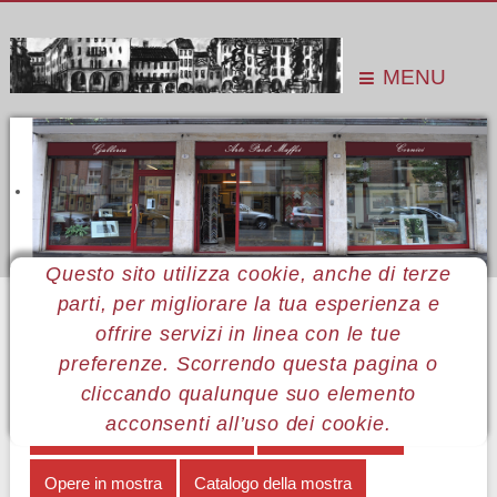
MENU
Questo sito utilizza cookie, anche di terze
parti, per migliorare la tua esperienza e
Sei qui:
Home
Le mostre
Mostre 2007
Renzo Fortin
A proposito di Renzo Fortin
offrire servizi in linea con le tue
preferenze. Scorrendo questa pagina o
MENÙ RENZO FORTIN
cliccando qualunque suo elemento
acconsenti all’uso dei cookie.
A proposito di Renzo Fortin
Note biografiche
Opere in mostra
Catalogo della mostra