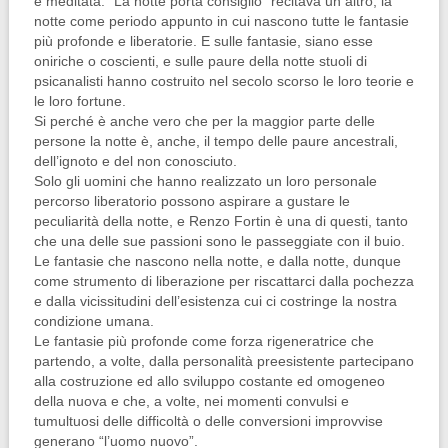
e meditata: “La notte porta consiglio” recitava un altro; la
notte come periodo appunto in cui nascono tutte le fantasie
più profonde e liberatorie. E sulle fantasie, siano esse
oniriche o coscienti, e sulle paure della notte stuoli di
psicanalisti hanno costruito nel secolo scorso le loro teorie e
le loro fortune.
Si perché è anche vero che per la maggior parte delle
persone la notte è, anche, il tempo delle paure ancestrali,
dell’ignoto e del non conosciuto.
Solo gli uomini che hanno realizzato un loro personale
percorso liberatorio possono aspirare a gustare le
peculiarità della notte, e Renzo Fortin è una di questi, tanto
che una delle sue passioni sono le passeggiate con il buio.
Le fantasie che nascono nella notte, e dalla notte, dunque
come strumento di liberazione per riscattarci dalla pochezza
e dalla vicissitudini dell’esistenza cui ci costringe la nostra
condizione umana.
Le fantasie più profonde come forza rigeneratrice che
partendo, a volte, dalla personalità preesistente partecipano
alla costruzione ed allo sviluppo costante ed omogeneo
della nuova e che, a volte, nei momenti convulsi e
tumultuosi delle difficoltà o delle conversioni improvvise
generano “l’uomo nuovo”.