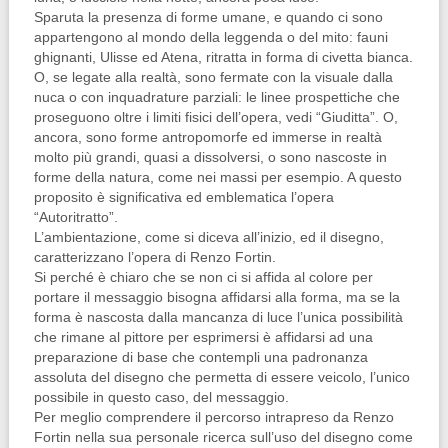
Sparuta la presenza di forme umane, e quando ci sono
appartengono al mondo della leggenda o del mito: fauni
ghignanti, Ulisse ed Atena, ritratta in forma di civetta bianca.
O, se legate alla realtà, sono fermate con la visuale dalla
nuca o con inquadrature parziali: le linee prospettiche che
proseguono oltre i limiti fisici dell’opera, vedi “Giuditta”. O,
ancora, sono forme antropomorfe ed immerse in realtà
molto più grandi, quasi a dissolversi, o sono nascoste in
forme della natura, come nei massi per esempio. A questo
proposito è significativa ed emblematica l’opera
“Autoritratto”.
L’ambientazione, come si diceva all’inizio, ed il disegno,
caratterizzano l’opera di Renzo Fortin.
Si perché è chiaro che se non ci si affida al colore per
portare il messaggio bisogna affidarsi alla forma, ma se la
forma è nascosta dalla mancanza di luce l’unica possibilità
che rimane al pittore per esprimersi è affidarsi ad una
preparazione di base che contempli una padronanza
assoluta del disegno che permetta di essere veicolo, l’unico
possibile in questo caso, del messaggio.
Per meglio comprendere il percorso intrapreso da Renzo
Fortin nella sua personale ricerca sull’uso del disegno come