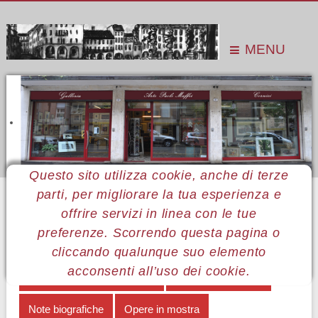
MENU
Questo sito utilizza cookie, anche di terze
parti, per migliorare la tua esperienza e
Sei qui:
Home
Le mostre
Mostre 2015
Mirko Caruso
Catalogo della mostra
offrire servizi in linea con le tue
preferenze. Scorrendo questa pagina o
MENÙ MIRKO CARUSO
cliccando qualunque suo elemento
acconsenti all’uso dei cookie.
Costruzione e disfacimento
Autopresentazione
Note biografiche
Opere in mostra