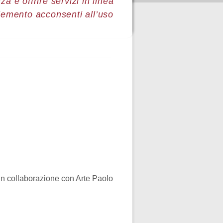
a e offrire servizi in linea
lemento acconsenti all’uso
 in collaborazione con Arte Paolo