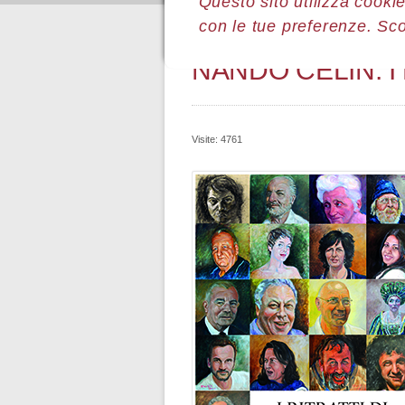
Questo sito utilizza cookie
con le tue preferenze. Sc
Sei qui:
Home
Pubblicazioni
M
NANDO CELIN: I
Visite: 4761