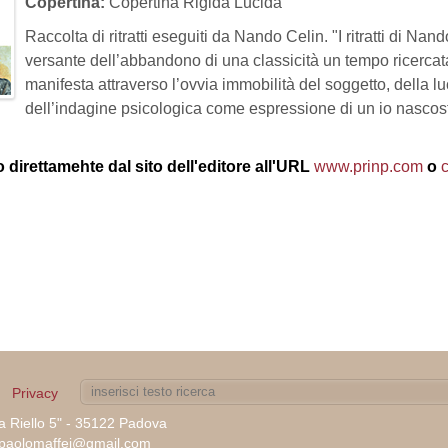
Copertina:
Copertina Rigida Lucida
Raccolta di ritratti eseguiti da Nando Celin. "I ritratti di Nan
versante dell’abbandono di una classicità un tempo ricercat
manifesta attraverso l’ovvia immobilità del soggetto, della 
dell’indagine psicologica come espressione di un io nascost
 direttamehte dal sito dell'editore all'URL
www.prinp.com
o
Privacy
ia Riello 5" - 35122 Padova
tepaolomaffei@gmail.com