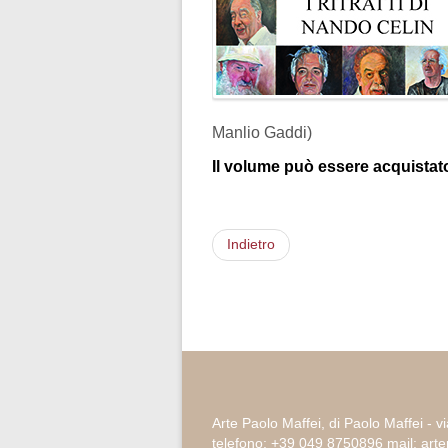
Manlio Gaddi)
Il volume può essere acquistato
Indietro
Arte Paolo Maffei, di Paolo Maffei - v
telefono: +39 049 8750896 mail: ar