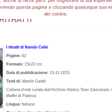
, anche di terze parti, per migliorare la tua esperienz
orrendo questa pagina o cliccando qualunque suo e
onografie
Nando Celin: I ritratti
dei cookie.
 RITRATTI
I ritratti di Nando Celin
Pagine:
62
Formato:
15x22 cm
Data di pubblicazione:
15-11-2015
Testi di:
Manlio Gaddi
Collana d'arte curata dall'Archivio Storico Tono Zancanaro,
Maffei di Padova
Lingua:
Italiano