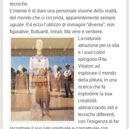
tecniche.
L’intento è di dare una personale visione della realtà,
del mondo che ci circonda, apparentemente sempre
uguale. Ed ecco l’utilizzo di immagini “diverse”, non
figurative, fluttuanti, irreali. Ma vere e veritiere.
La naturale
attrazione per la vita
e i suoi colori
spingono Rita
Vitaloni ad
esplorare il mondo
della pittura, in una
ricerca che fa
esplodere la sua
creatività
abbracciando stili e
tecniche differenti,
con l’esigenza di far
incontrare il suo lato spirituale e concettuale con