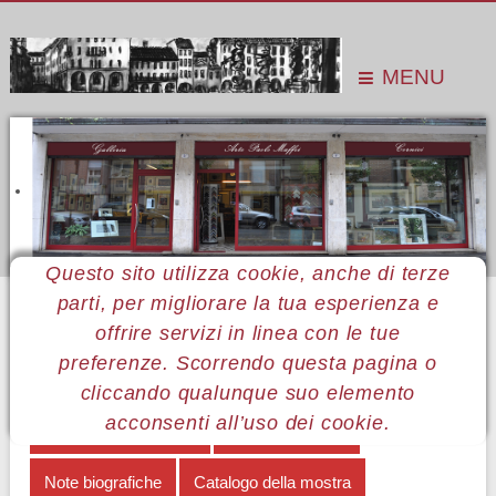
MENU
Questo sito utilizza cookie, anche di terze
parti, per migliorare la tua esperienza e
Sei qui:
Home
Le mostre
Mostre 2016
Rita Vitaloni
Il colore degli sfrattati
offrire servizi in linea con le tue
preferenze. Scorrendo questa pagina o
MENÙ RITA VITALONI
cliccando qualunque suo elemento
acconsenti all’uso dei cookie.
Il colore degli sfrattati
Opere in mostra
Note biografiche
Catalogo della mostra