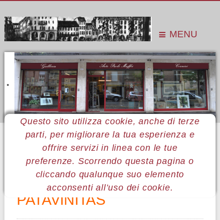
MENU
Questo sito utilizza cookie, anche di terze
parti, per migliorare la tua esperienza e
Sei qui:
Home
Le mostre
Mostre 2008
Alexandr Daniloff
offrire servizi in linea con le tue
preferenze. Scorrendo questa pagina o
08 Alexandr Daniloff
cliccando qualunque suo elemento
acconsenti all’uso dei cookie.
PATAVINITAS