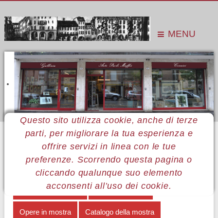
MENU
Questo sito utilizza cookie, anche di terze
parti, per migliorare la tua esperienza e
Sei qui:
Home
Le mostre
Mostre 2014
Anna Paola Gorozpe
La vita è una favola
offrire servizi in linea con le tue
preferenze. Scorrendo questa pagina o
MENÙ ANNA PAOLA GOROZPE
cliccando qualunque suo elemento
acconsenti all’uso dei cookie.
La vita è una favola
Note biografiche
Opere in mostra
Catalogo della mostra