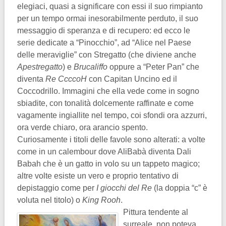
elegiaci, quasi a significare con essi il suo rimpianto
per un tempo ormai inesorabilmente perduto, il suo
messaggio di speranza e di recupero: ed ecco le
serie dedicate a “Pinocchio”, ad “Alice nel Paese
delle meraviglie” con Stregatto (che diviene anche
Apestregatto
) e
Brucaliffo
oppure a “Peter Pan” che
diventa
Re CcccoH
con Capitan Uncino ed il
Coccodrillo. Immagini che ella vede come in sogno
sbiadite, con tonalità dolcemente raffinate e come
vagamente ingiallite nel tempo, coi sfondi ora azzurri,
ora verde chiaro, ora arancio spento.
Curiosamente i titoli delle favole sono alterati: a volte
come in un calembour dove AliBabà diventa Dali
Babah che è un gatto in volo su un tappeto magico;
altre volte esiste un vero e proprio tentativo di
depistaggio come per
I giocchi del Re
(la doppia “c” è
voluta nel titolo) o
King Rooh
.
Pittura tendente al
surreale, non poteva