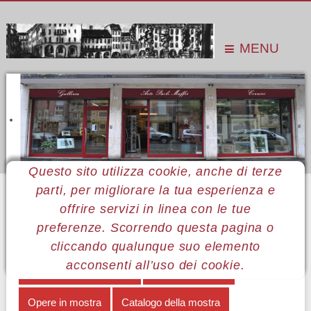
MENU
Questo sito utilizza cookie, anche di terze
parti, per migliorare la tua esperienza e
Sei qui:
Home
Le mostre
Mostre 2016
Leonardo Vecchiarino
Catalogo della mostra
offrire servizi in linea con le tue
preferenze. Scorrendo questa pagina o
MENÙ LEONARDO VECCHIARINO
cliccando qualunque suo elemento
acconsenti all’uso dei cookie.
Immagini del femminile
Note biografiche
Opere in mostra
Catalogo della mostra