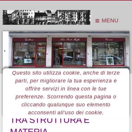
MENU
Questo sito utilizza cookie, anche di terze
parti, per migliorare la tua esperienza e
Sei qui:
Home
Le mostre
Mostre 2009
Bruno Caraceni
offrire servizi in linea con le tue
preferenze. Scorrendo questa pagina o
13 Bruno Caraceni
cliccando qualunque suo elemento
acconsenti all’uso dei cookie.
TRA STRUTTURA E
MATERIA