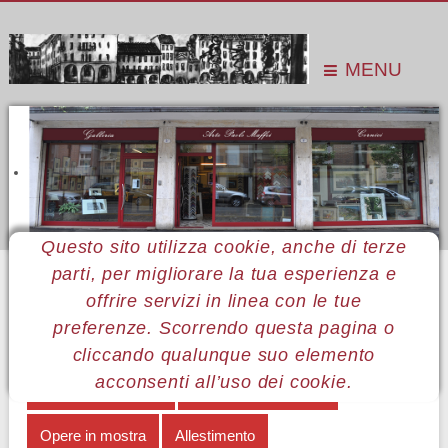
MENU
Questo sito utilizza cookie, anche di terze
parti, per migliorare la tua esperienza e
Sei qui:
Home
Le mostre
Mostre 2017
Valerio Incerto
Opere in mostra
offrire servizi in linea con le tue
preferenze. Scorrendo questa pagina o
MENÙ VALERIO INCERTO
cliccando qualunque suo elemento
acconsenti all’uso dei cookie.
Ideogrammi urbani
Note autobiografiche
Opere in mostra
Allestimento