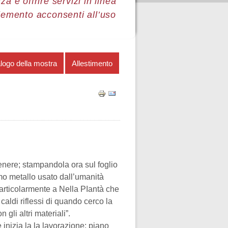
a e offrire servizi in linea
lemento acconsenti all’uso
logo della mostra
Allestimento
genere; stampandola ora sul foglio
imo metallo usato dall’umanità
particolarmente a Nella PIantà che
 caldi riflessi di quando cerco la
gli altri materiali”.
inizia la la lavorazione: piano