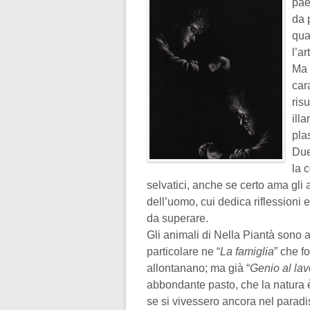
pae
da 
qua
l’a
Ma 
car
ris
ill
pla
Due
la 
selvatici, anche se certo ama gli a
dell’uomo, cui dedica riflessioni ed
da superare.
Gli animali di Nella Piantà sono 
particolare ne “
La famiglia
” che f
allontanano; ma già “
Genio al lav
abbondante pasto, che la natura è
se si vivessero ancora nel paradis