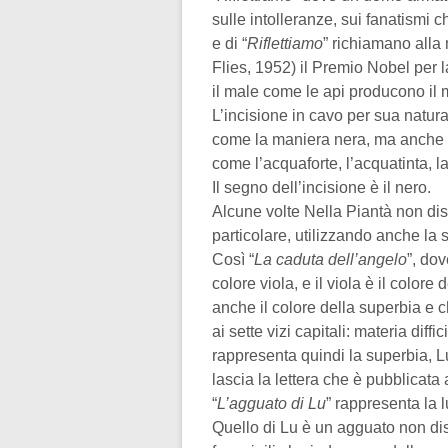
sulle intolleranze, sui fanatismi
e di “
Riflettiamo
” richiamano alla 
Flies, 1952) il Premio Nobel per 
il male come le api producono il m
L’incisione in cavo per sua nat
come la maniera nera, ma anche c
come l’acquaforte, l’acquatinta, l
Il segno dell’incisione è il nero.
Alcune volte Nella Piantà non disd
particolare, utilizzando anche la 
Così “
La caduta dell’angelo
”, do
colore viola, e il viola è il colore
anche il colore della superbia e 
ai sette vizi capitali: materia dif
rappresenta quindi la superbia, L
lascia la lettera che è pubblicata 
“
L’agguato di Lu
” rappresenta la 
Quello di Lu è un agguato non dis