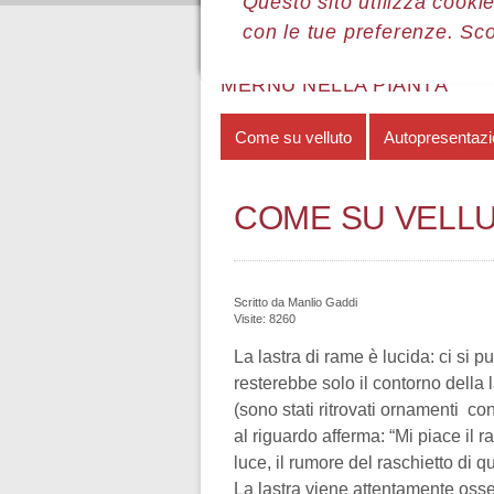
Questo sito utilizza cookie
con le tue preferenze. Sc
Sei qui:
Home
Le mostre
Most
MERNÙ NELLA PIANTÀ
Come su velluto
Autopresentazio
COME SU VELL
Scritto da
Manlio Gaddi
Visite: 8260
La lastra di rame è lucida: ci si
resterebbe solo il contorno della 
(sono stati ritrovati ornamenti c
al riguardo afferma: “Mi piace il r
luce, il rumore del raschietto di 
La lastra viene attentamente osse