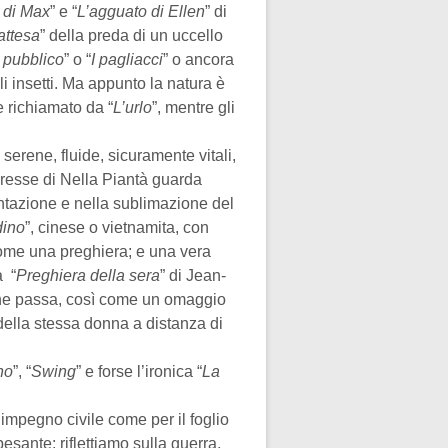
 di Max
” e “
L’agguato di Ellen
” di
attesa
” della preda di un uccello
l pubblico
” o “
I pagliacci
” o ancora
i insetti. Ma appunto la natura è
se richiamato da “
L’urlo
”, mentre gli
serene, fluide, sicuramente vitali,
eresse di Nella Piantà guarda
ntazione e nella sublimazione del
dino
”, cinese o vietnamita, con
come una preghiera; e una vera
a “
Preghiera della sera
” di Jean-
he passa, così come un omaggio
 della stessa donna a distanza di
no
”, “
Swing
” e forse l’ironica “
La
impegno civile come per il foglio
sante: riflettiamo sulla guerra,