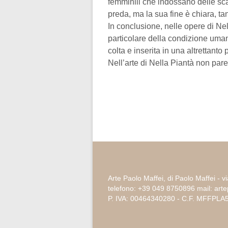
femminili che indossano delle sca
preda, ma la sua fine è chiara, t
In conclusione, nelle opere di Nel
particolare della condizione uma
colta e inserita in una altrettanto
Nell’arte di Nella Piantà non par
Arte Paolo Maffei, di Paolo Maffei - v
telefono: +39 049 8750896 mail: ar
P. IVA: 00464340280 - C.F. MFFPL