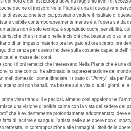
si del nord e dell’est Europa dove ha raggiunto livelli di eccezion
poche decine di incisori: Nella Piantà è una di queste rare pers
lità di esecuzione tecnica; possiamo vedere il risultato di questa
rtista è visibile contemporaneamente mentre è all’opera sia da de
un artista non è solo tecnica, è soprattutto cuore, sensibilità, cu
atteristiche che si notano nelle incisioni che, basate solo sulla 
ultano di un impasto materico ora levigato ed ora scabro, ora d
anguidito senza per questo incidere sulla costante capacità dell’i
stica alle masse dei corpi.
 sono i filoni tematici che interessano Nella Piantà che è una d
convinzione con cui ha affrontato la rappresentazione del mondo 
nimali domestici come dimostra il ritratto di “
Jimmy
”, sia per l
 attenzioni non banali, ma basate sulla vita di tutti i giorni, e la q
a prima vista tranquilli e paciosi, almeno così appaiono nell’amm
ornisce una visione di solida calma con la vista del sedere dei 
oro
” che è evidentemente profondamente addormentato, deve es
 fatta di lacrime e sangue: l’artista nelle sue opere non ci most
o terrestre. In contrapposizione alle immagini i titoli delle opere