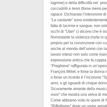
lagrime) e della difficoltà nel pro
coccodrilli e leoni (forse meno per
rapace. Dichiarata l’intenzione di 
“
La cantante
” sono evidentemente 
fatta di lacrime e sangue, non so
occhi di “
Utan
” ci dicono che è s
Nonostante la violenza insita in q
proprio per la convinzione con cu
anche al mondo dell’uomo con la s
lavoro inteso non solo come mans
espressione antica che fa coppia c
“
Preghiera
” raffigurata in un’ope
François Millet; e forse la donna r
o forse un ricordo è l’incisione “
S
anni, o gli sguardi di cinque donn
Sicuramente amante della musica,
voce
” che mostra una selva di mi
Come abbiamo visto le opere di Ne
“
Riflettiamo
” dove un uomo armato