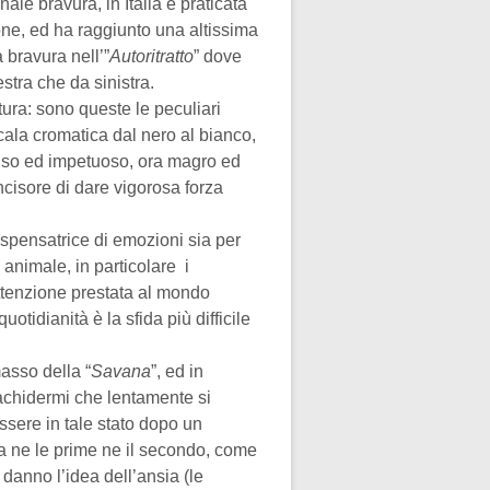
ale bravura, in Italia è praticata
one, ed ha raggiunto una altissima
 bravura nell’”
Autoritratto
” dove
stra che da sinistra.
ltura: sono queste le peculiari
scala cromatica dal nero al bianco,
enso ed impetuoso, ora magro ed
ncisore di dare vigorosa forza
ispensatrice di emozioni sia per
animale, in particolare i
’attenzione prestata al mondo
uotidianità è la sfida più difficile
asso della “
Savana
”, ed in
pachidermi che lentamente si
sere in tale stato dopo un
ra ne le prime ne il secondo, come
 danno l’idea dell’ansia (le