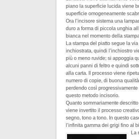
piano la superficie lucida viene b
superficie omogeneamente scabra:
Ora l’incisore sistema una lampad
duro a forma di piccola unghia all
bianca nel momento della stampa, o
La stampa del piatto segue la via
inchiostrata, quindi l’inchiostro 
più o meno ruvide; si appoggia qui
alcuni panni di feltro e quindi so
alla carta. Il processo viene rip
numero di copie, di buona qualità
perdendo così progressivamente 
questo metodo incisorio.
Quanto sommariamente descritto è 
viene invertito il processo creat
segno, tono a tono. In questo caso 
l’infinita gamma dei grigi fino al 
La 