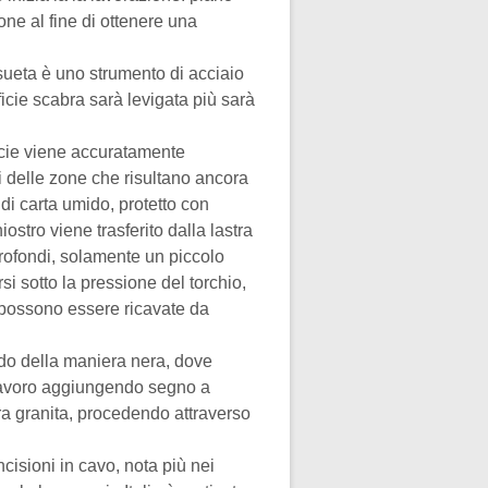
one al fine di ottenere una
nsueta è uno strumento di acciaio
ficie scabra sarà levigata più sarà
ficie viene accuratamente
ti delle zone che risultano ancora
 di carta umido, protetto con
ostro viene trasferito dalla lastra
profondi, solamente un piccolo
i sotto la pressione del torchio,
possono essere ricavate da
odo della maniera nera, dove
o lavoro aggiungendo segno a
stra granita, procedendo attraverso
cisioni in cavo, nota più nei