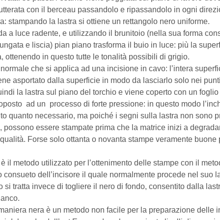
utterata con il berceau passandolo e ripassandolo in ogni direzi
 stampando la lastra si ottiene un rettangolo nero uniforme.
a a luce radente, e utilizzando il brunitoio (nella sua forma co
ungata e liscia) pian piano trasforma il buio in luce: più la super
ttenendo in questo tutte le tonalità possibili di grigio.
 normale che si applica ad una incisione in cavo: l’intera super
viene asportato dalla superficie in modo da lasciarlo solo nei pun
ndi la lastra sul piano del torchio e viene coperto con un foglio
ttoposto ad un processo di forte pressione: in questo modo l’inchi
etuto quanto necessario, ma poiché i segni sulla lastra non sono 
, possono essere stampate prima che la matrice inizi a degradars
qualità. Forse solo ottanta o novanta stampe veramente buone 
il metodo utilizzato per l’ottenimento delle stampe con il met
ivo consueto dell’incisore il quale normalmente procede nel su
si tratta invece di togliere il nero di fondo, consentito dalla la
bianco.
maniera nera è un metodo non facile per la preparazione delle in