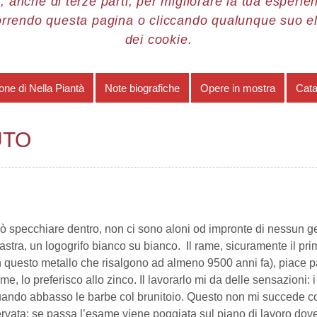
, anche di terze parti, per migliorare la tua esperienz
orrendo questa pagina o cliccando qualunque suo e
re 2015
Nella Piantà
Come su velluto
dei cookie.
ne di Nella Piantà
Note biografiche
Opere in mostra
Cata
UTO
 può specchiare dentro, non ci sono aloni od impronte di nessun 
lastra, un logogrifo bianco su bianco. Il rame, sicuramente il pr
on questo metallo che risalgono ad almeno 9500 anni fa), piace 
ame, lo preferisco allo zinco. Il lavorarlo mi da delle sensazioni: i
quando abbasso le barbe col brunitoio. Questo non mi succede con 
rvata: se passa l’esame viene poggiata sul piano di lavoro dove 