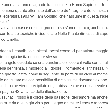
 che ancora stanno dilagando fra il cosidetto Homo Sapiens. Uniti
memoria quanto affermato dall’autore de “Il signore delle mosche”
la letteratura 1983 William Golding, che riassume in questa frase
iele”.
ura a stampa nasce come segno nero su sfondo bianco, anche qu
on le altre tecniche incisorie che Nella Piantà dimostra di sa
a ceramolle.
egna il contributo di piccoli tocchi cromatici per attirare magg
simbologia insita nel colore stesso.
ve l’angelo è seduto su una panchina e si copre il volto con un’al
 della penitenza, simboleggia il dolore, il tormento e la tristezza. 
che questa lastra, come la seguente, fa parte di un ciclo al mom
ficile da trattare ma con possibilità di amplissima documentazione.
ucifero che viene precipitato negli abissi, e che è consapevole 
a pagina 42, a fianco della illustrazione.
lussuria: il rosso è il colore della passione, dell’amore ma anche
simile da quello già visto per il regno animale: l’esca è rappre