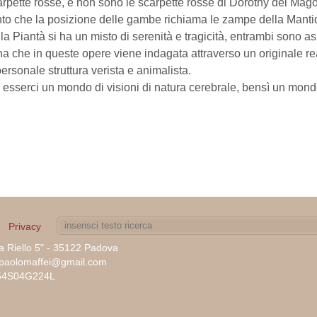
rpette rosse, e non sono le scarpette rosse di Dorothy del Mago 
anto che la posizione delle gambe richiama le zampe della Manti
la Piantà si ha un misto di serenità e tragicità, entrambi sono a
na che in queste opere viene indagata attraverso un originale r
 personale struttura verista e animalista.
e esserci un mondo di visioni di natura cerebrale, bensì un mo
Privacy
ia Riello 5" - 35122 Padova
tepaolomaffei@gmail.com
A54S04G224L