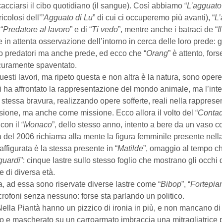
cacciarsi il cibo quotidiano (il sangue). Così abbiamo “
L’agguato
icolosi dell’”
Agguato di Lu
” di cui ci occuperemo più avanti), “
L’
“
Predatore al lavoro
” e di “
Ti vedo
”, mentre anche i batraci de “
I
in attenta osservazione dell’intorno in cerca delle loro prede: gl
lo predatori ma anche prede, ed ecco che “
Orang
” è attento, for
icuramente spaventato.
uesti lavori, ma ripeto questa e non altra è la natura, sono opere 
i ha affrontato la rappresentazione del mondo animale, ma l’int
tessa bravura, realizzando opere sofferte, reali nella rapprese
ione, ma anche come missione. Ecco allora il volto del “
Conta
on il “
Monaco
”, dello stesso anno, intento a bere da un vaso 
ra del 2006 richiama alla mente la figura femminile presente nell
affigurata è la stessa presente in “
Matilde
”, omaggio al tempo c
guardi
”: cinque lastre sullo stesso foglio che mostrano gli occhi
e di diversa età.
 ad essa sono riservate diverse lastre come “
Bibop
”, “
Fortepia
crofoni senza nessuno: forse sta parlando un politico.
lla Piantà hanno un pizzico di ironia in più, e non mancano di 
 e mascherato su un carroarmato imbraccia una mitragliatrice pe