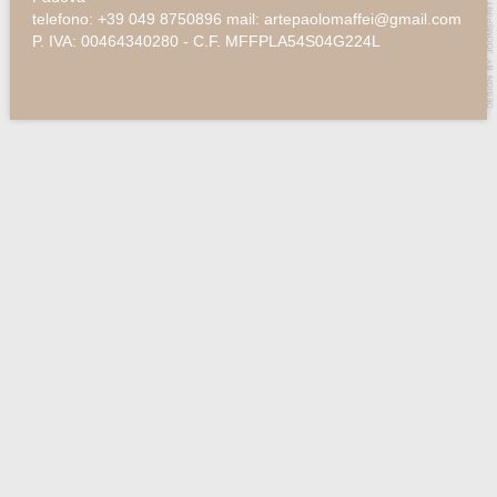
telefono: +39 049 8750896 mail: artepaolomaffei@gmail.com
P. IVA: 00464340280 - C.F. MFFPLA54S04G224L