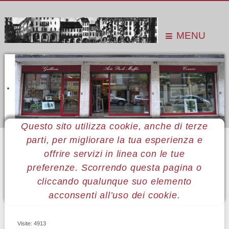
MENU
Questo sito utilizza cookie, anche di terze
parti, per migliorare la tua esperienza e
Sei qui:
Home
Pubblicazioni
Monografie
Sandro Varagnolo
offrire servizi in linea con le tue
preferenze. Scorrendo questa pagina o
SANDRO VARAGNOLO
cliccando qualunque suo elemento
acconsenti all’uso dei cookie.
Visite: 4913