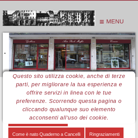
MENU
Questo sito utilizza cookie, anche di terze
parti, per migliorare la tua esperienza e
Sei qui:
Home
Le mostre
Mostre 2013
Carlo Levi
Catalogo della mostra
offrire servizi in linea con le tue
preferenze. Scorrendo questa pagina o
MENÙ CARLO LEVI
cliccando qualunque suo elemento
acconsenti all’uso dei cookie.
La rosa nera di Carlo Levi
Come è nato Quaderno a Cancelli
Ringraziamenti