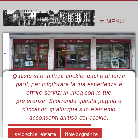
MENU
Questo sito utilizza cookie, anche di terze
parti, per migliorare la tua esperienza e
Sei qui:
Home
Le mostre
Mostre 2013
Luca Luciano
Opere in mostra
offrire servizi in linea con le tue
preferenze. Scorrendo questa pagina o
MENÙ LUCA LUCIANI
cliccando qualunque suo elemento
acconsenti all’uso dei cookie.
Il pessimismo ironico di Luca Luciano
I sei ciechi e l'elefante
Note biografiche