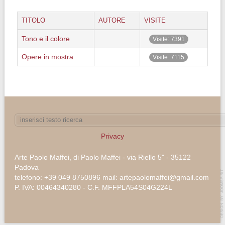
TITOLO
AUTORE
VISITE
Tono e il colore
Visite: 7391
Opere in mostra
Visite: 7115
Privacy
Arte Paolo Maffei, di Paolo Maffei - via Riello 5" - 35122
Padova
telefono: +39 049 8750896 mail: artepaolomaffei@gmail.com
P. IVA: 00464340280 - C.F. MFFPLA54S04G224L