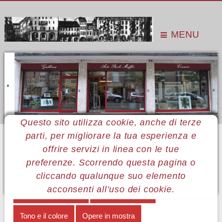
MENU
Questo sito utilizza cookie, anche di terze
parti, per migliorare la tua esperienza e
Sei qui:
Home
Le mostre
Mostre 2017
Tono Zancanaro
Le opere
offrire servizi in linea con le tue
preferenze. Scorrendo questa pagina o
MENÙ TONO ZANCANARO COLORE
cliccando qualunque suo elemento
acconsenti all’uso dei cookie.
Un TONO di colore
Note biografiche
Tono e il colore
Opere in mostra