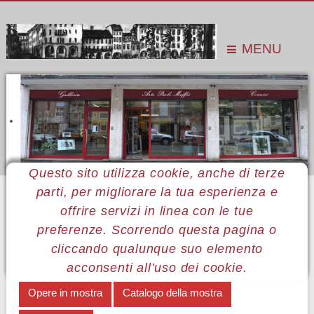
MENU
Questo sito utilizza cookie, anche di terze
parti, per migliorare la tua esperienza e
Sei qui:
Home
Le mostre
Mostre 2017
Andrea Favaretti
offrire servizi in linea con le tue
MENÙ ANDREA FAVARETTI
preferenze. Scorrendo questa pagina o
cliccando qualunque suo elemento
Degli oggetti e delle immagini
Note biografiche
acconsenti all’uso dei cookie.
Opere in mostra
Catalogo della mostra