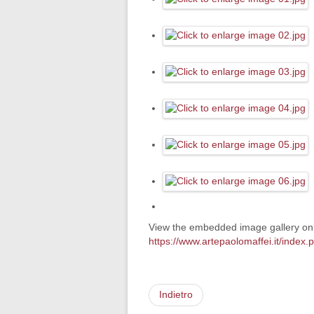
View the embedded image gallery onl
https://www.artepaolomaffei.it/inde
Indietro