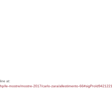
ine at:
x.php/le-mostre/mostre-2017/carlo-zara/allestimento-66#sigProId942122