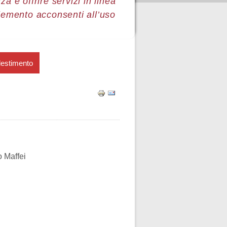
a e offrire servizi in linea
lemento acconsenti all’uso
lestimento
o Maffei