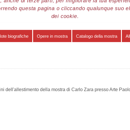
, anche di terze parti, per migliorare la tua esperienz
orrendo questa pagina o cliccando qualunque suo e
re 2017
Carlo Zara
Allestimento
dei cookie.
ote biografiche
Opere in mostra
Catalogo della mostra
Al
i dell'allestimento della mostra di Carlo Zara presso Arte Paol