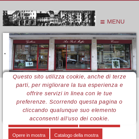
MENU
Questo sito utilizza cookie, anche di terze
parti, per migliorare la tua esperienza e
Sei qui:
Home
Le mostre
Mostre 2015
Rosalia Costanza
Catalogo della mostra
offrire servizi in linea con le tue
preferenze. Scorrendo questa pagina o
MENÙ ROSALIA COSTANZA
cliccando qualunque suo elemento
acconsenti all’uso dei cookie.
Ogni cosa che respira lodi IAH
Note biografiche
Opere in mostra
Catalogo della mostra