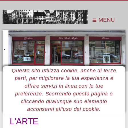
MENU
Questo sito utilizza cookie, anche di terze
parti, per migliorare la tua esperienza e
Sei qui:
Home
Le mostre
Mostre 2012
The Art of the assemblage
offrire servizi in linea con le tue
preferenze. Scorrendo questa pagina o
cliccando qualunque suo elemento
21 The Art of the assemblage
acconsenti all’uso dei cookie.
L'ARTE