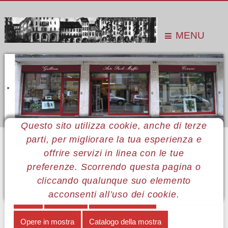
MENU
Questo sito utilizza cookie, anche di terze
parti, per migliorare la tua esperienza e
Sei qui:
Home
Le mostre
Mostre 2011
Vanni Cantà
Catalogo della mostra
offrire servizi in linea con le tue
preferenze. Scorrendo questa pagina o
MENÙ VANNI CANTÀ
cliccando qualunque suo elemento
acconsenti all’uso dei cookie.
Nota
Una nota
Note biografiche
Opere in mostra
Catalogo della mostra