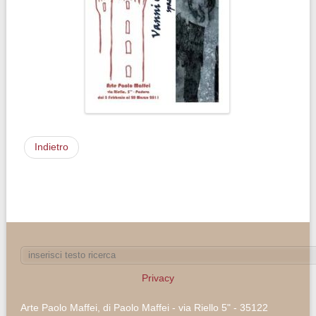
Indietro
Privacy
Arte Paolo Maffei, di Paolo Maffei - via Riello 5" - 35122