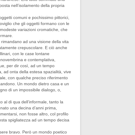
 posta nell’isolamento della propria
oggetti comuni e pochissimo pittorici,
groviglio che gli oggetti formano con le
e modeste variazioni cromatiche, che
ermare.
i, rimandano ad una visione della vita
catamente crepuscolare. E ciò anche
llinari, con le case lontane
e novembrina e contemplativa,
ue, per dir così, ad un tempo
, ad onta della estesa spazialità, vive
ale, con qualche preciso riferimento
bandono. Un mondo dietro casa e un
egno di un impossibile dialogo, o,
al di qua dell’informale, tanto la
 nato una decina d’anni prima,
entarsi, non fosse altro, col profilo
esta spigliatezza ad un tempo decisa
 essere bravo. Però un mondo poetico