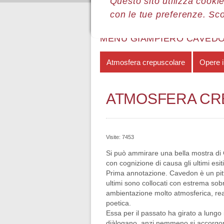
Questo sito utilizza cookie
con le tue preferenze. Sc
Sei qui:
Home
Le mostre
Most
MENÙ GIAMPIERO CAVED
Atmosfera crepuscolare
Opere 
ATMOSFERA C
Visite: 7453
Si può ammirare una bella mostra di Gi
con cognizione di causa gli ultimi esit
Prima annotazione. Cavedon è un pittor
ultimi sono collocati con estrema sobr
ambientazione molto atmosferica, reali
poetica.
Essa per il passato ha girato a lungo 
diàlogano, anzi nemmeno si accorgono 