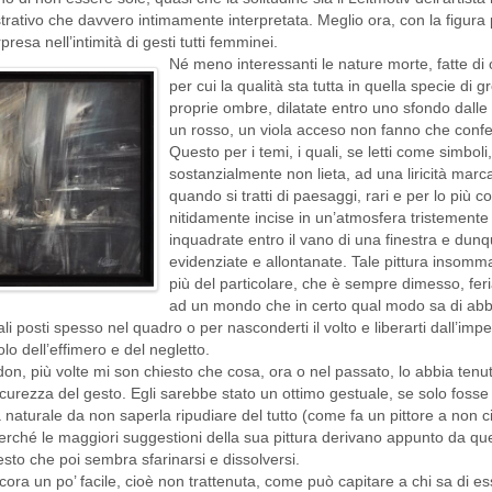
lustrativo che davvero intimamente interpretata. Meglio ora, con la figura
presa nell’intimità di gesti tutti femminei.
Né meno interessanti le nature morte, fatte di 
per cui la qualità sta tutta in quella specie di 
proprie ombre, dilatate entro uno sfondo dall
un rosso, un viola acceso non fanno che conf
Questo per i temi, i quali, se letti come simbol
sostanzialmente non lieta, ad una liricità mar
quando si tratti di paesaggi, rari e per lo più co
nitidamente incise in un’atmosfera tristement
inquadrate entro il vano di una finestra e dunq
evidenziate e allontanate. Tale pittura insomma
più del particolare, che è sempre dimesso, feri
ad un mondo che in certo qual modo sa di ab
i posti spesso nel quadro o per nasconderti il volto e liberarti dall’imp
bolo dell’effimero e del negletto.
, più volte mi son chiesto che cosa, ora o nel passato, lo abbia tenuto 
urezza del gesto. Egli sarebbe stato un ottimo gestuale, se solo fosse
aturale da non saperla ripudiare del tutto (come fa un pittore a non cim
perché le maggiori suggestioni della sua pittura derivano appunto da qu
sto che poi sembra sfarinarsi e dissolversi.
ancora un po’ facile, cioè non trattenuta, come può capitare a chi sa di