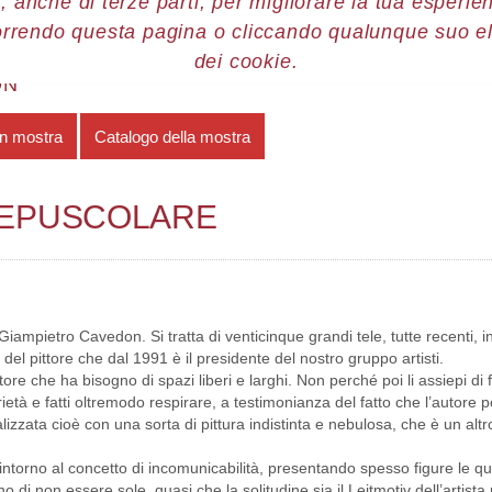
, anche di terze parti, per migliorare la tua esperienz
orrendo questa pagina o cliccando qualunque suo e
re 2011
Giampiero Cavedon
Atmosfera crepuscolare
dei cookie.
ON
in mostra
Catalogo della mostra
REPUSCOLARE
ampietro Cavedon. Si tratta di venticinque grandi tele, tutte recenti, in
i del pittore che dal 1991 è il presidente del nostro gruppo artisti.
e che ha bisogno di spazi liberi e larghi. Non perché poi li assiepi di f
ietà e fatti oltremodo respirare, a testimonianza del fatto che l’autore 
zzata cioè con una sorta di pittura indistinta e nebulosa, che è un altro
intorno al concetto di incomunicabilità, presentando spesso figure le qua
di non essere sole, quasi che la solitudine sia il Leitmotiv dell’artis