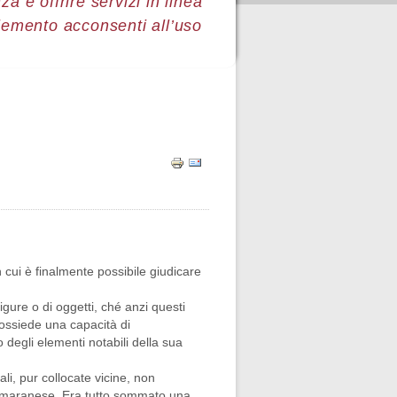
a e offrire servizi in linea
lemento acconsenti all’uso
 cui è finalmente possibile giudicare
igure o di oggetti, ché anzi questi
possiede una capacità di
 degli elementi notabili della sua
li, pur collocate vicine, non
ta maranese. Era tutto sommato una