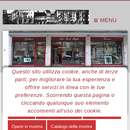
MENU
Questo sito utilizza cookie, anche di terze
parti, per migliorare la tua esperienza e
Sei qui:
Home
Le mostre
Mostre 2013
Fabio Canestri
Opere in mostra
offrire servizi in linea con le tue
preferenze. Scorrendo questa pagina o
MENÙ FABIO CANESTRI
cliccando qualunque suo elemento
acconsenti all’uso dei cookie.
Improvvisi
Minestrone di pittura
Note biografiche
Opere in mostra
Catalogo della mostra