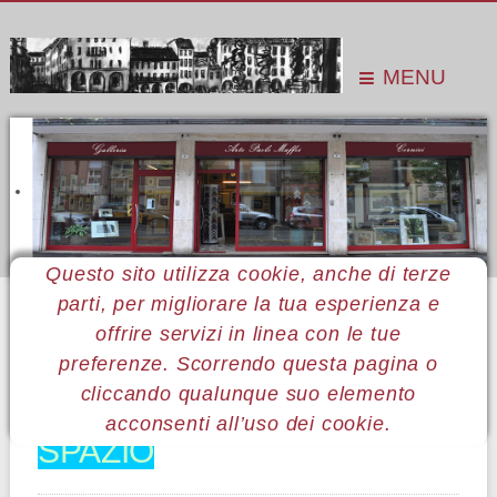
MENU
Questo sito utilizza cookie, anche di terze
parti, per migliorare la tua esperienza e
Sei qui:
Home
Le mostre
Mostre 2011
Vanni Cantà
offrire servizi in linea con le tue
preferenze. Scorrendo questa pagina o
16 Vanni Cantà
cliccando qualunque suo elemento
acconsenti all’uso dei cookie.
SPAZIO