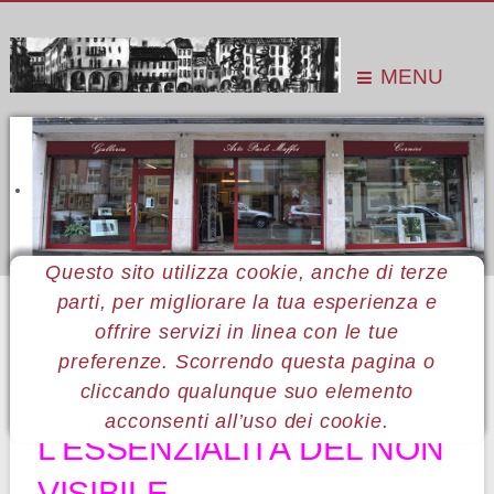
MENU
Questo sito utilizza cookie, anche di terze
parti, per migliorare la tua esperienza e
Sei qui:
Home
Le mostre
Mostre 2009
Ivo Mosele
offrire servizi in linea con le tue
preferenze. Scorrendo questa pagina o
11 Ivo Mosele
cliccando qualunque suo elemento
acconsenti all’uso dei cookie.
L'ESSENZIALITÀ DEL NON
VISIBILE