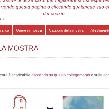
, anche di terze parti, per migliorare la tua esperienz
orrendo questa pagina o cliccando qualunque suo e
re 2018
Claudio Giulianelli
Catalogo della mostra
dei cookie.
LI
rafica
Opere in mostra
Catalogo della mostra
Allestiment
LA MOSTRA
ostra è scaricabile
cliccando su questo collegamento
o sulla co