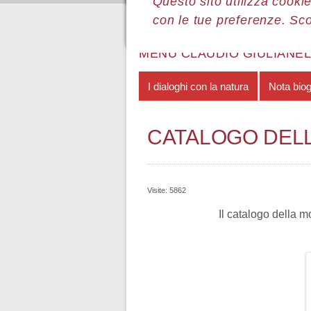
Questo sito utilizza cookie
con le tue preferenze. Sc
Sei qui:
Home
Le mostre
Most
MENÙ CLAUDIO GIULIANEL
I dialoghi con la natura
Nota biog
CATALOGO DEL
Visite: 5862
Il catalogo della m