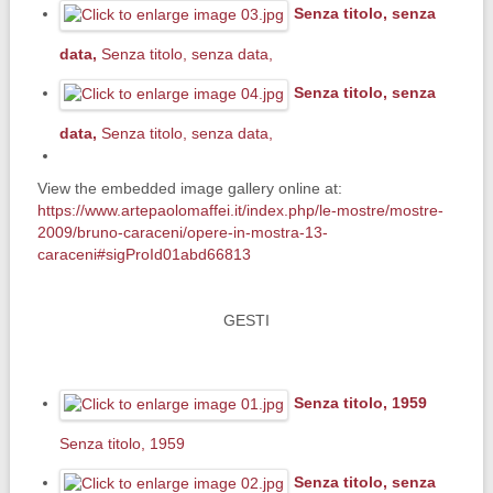
Senza titolo, senza
data,
Senza titolo, senza data,
Senza titolo, senza
data,
Senza titolo, senza data,
View the embedded image gallery online at:
https://www.artepaolomaffei.it/index.php/le-mostre/mostre-
2009/bruno-caraceni/opere-in-mostra-13-
caraceni#sigProId01abd66813
GESTI
Senza titolo, 1959
Senza titolo, 1959
Senza titolo, senza