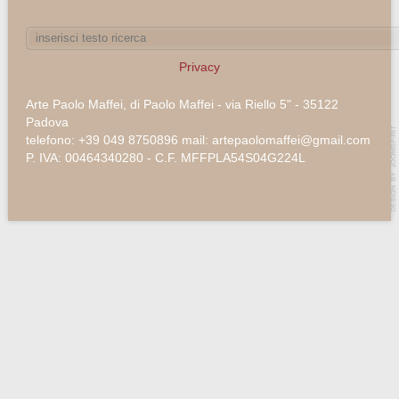
Privacy
Arte Paolo Maffei, di Paolo Maffei - via Riello 5" - 35122
Padova
telefono: +39 049 8750896 mail: artepaolomaffei@gmail.com
P. IVA: 00464340280 - C.F. MFFPLA54S04G224L