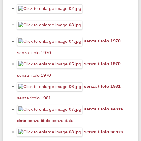
senza titolo 1970
senza titolo 1970
senza titolo 1970
senza titolo 1970
senza titolo 1981
senza titolo 1981
senza titolo senza
data
senza titolo senza data
senza titolo senza