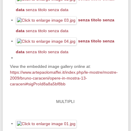
data
senza titolo senza data
senza titolo senza
data
senza titolo senza data
senza titolo senza
data
senza titolo senza data
View the embedded image gallery online at:
https://www.artepaolomaffei.it/index.php/le-mostre/mostre-
2009/bruno-caraceni/opere-in-mostra-13-
caraceni#sigProId8a8a5bf8bb
MULTIPLI