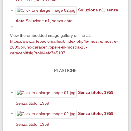
Soluzione n1, senza
data
Soluzione n1, senza data
View the embedded image gallery online at:
https://www.artepaolomaffei.it/index.php/le-mostre/mostre-
2009/bruno-caraceni/opere-in-mostra-13-
caraceni#sigProId4efc745107
PLASTICHE
Senza titolo, 1959
Senza titolo, 1959
Senza titolo, 1959
Senza titolo, 1959