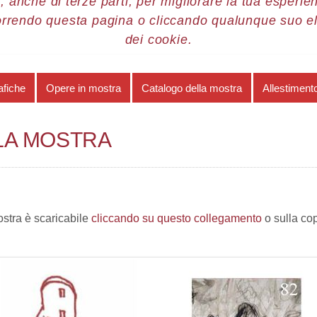
, anche di terze parti, per migliorare la tua esperienz
orrendo questa pagina o cliccando qualunque suo e
re 2018
Tono Zancanaro: vivere pericolosamente
Catalogo della mostra
dei cookie.
afiche
Opere in mostra
Catalogo della mostra
Allestiment
LA MOSTRA
ostra è scaricabile
cliccando su questo collegamento
o sulla co