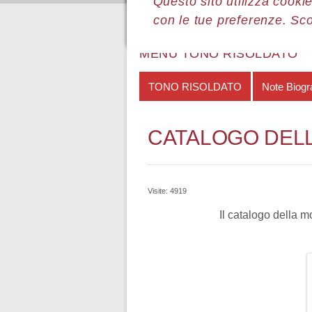
Questo sito utilizza cookie
con le tue preferenze. Sc
Sei qui:
Home
Le mostre
Most
MENÙ TONO RISOLDATO
TONO RISOLDATO
Note Biogr
CATALOGO DEL
Visite: 4919
Il catalogo della m