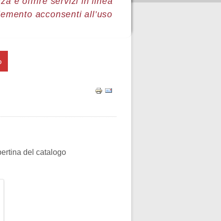
a e offrire servizi in linea
lemento acconsenti all’uso
o
pertina del catalogo