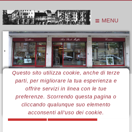
MENU
Questo sito utilizza cookie, anche di terze
parti, per migliorare la tua esperienza e
Sei qui:
Home
Le mostre
Mostre 2012
The Art of the assemblage
Catalogo della mostra
offrire servizi in linea con le tue
preferenze. Scorrendo questa pagina o
MENÙ ART OF ASSEMBLAGE
cliccando qualunque suo elemento
acconsenti all’uso dei cookie.
Opere in mostra
Catalogo della mostra