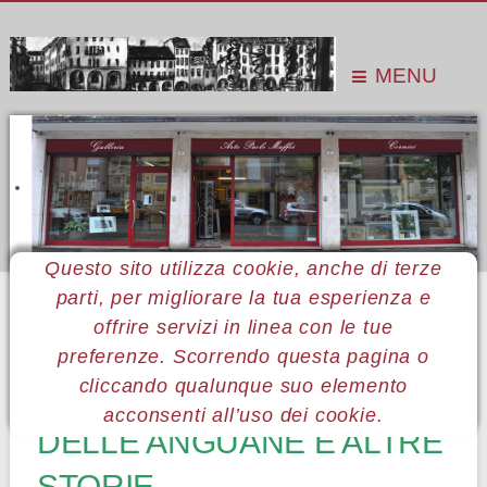
MENU
Questo sito utilizza cookie, anche di terze
parti, per migliorare la tua esperienza e
Sei qui:
Home
Le mostre
Mostre 2016
Paolo Alfonsi
offrire servizi in linea con le tue
preferenze. Scorrendo questa pagina o
56 Paolo Alfonsi
cliccando qualunque suo elemento
acconsenti all’uso dei cookie.
DELLE ANGUANE E ALTRE
STORIE