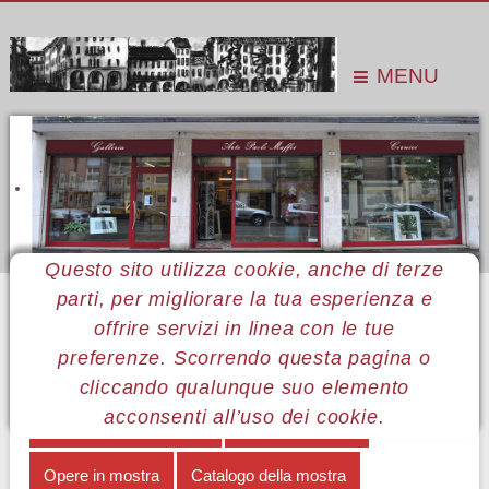
MENU
Questo sito utilizza cookie, anche di terze
parti, per migliorare la tua esperienza e
Sei qui:
Home
Le mostre
Mostre 2017
Argentino Boscolo Chio
Allestimento
offrire servizi in linea con le tue
preferenze. Scorrendo questa pagina o
MENÙ ARGENTINO BOSCOLO CHIO
cliccando qualunque suo elemento
acconsenti all’uso dei cookie.
Grandi piccole sculture
Note biografiche
Opere in mostra
Catalogo della mostra