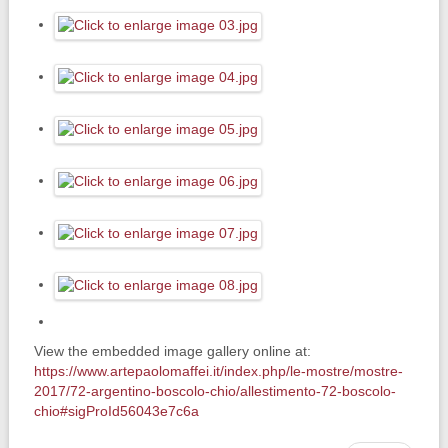
View the embedded image gallery online at:
https://www.artepaolomaffei.it/index.php/le-mostre/mostre-
2017/72-argentino-boscolo-chio/allestimento-72-boscolo-
chio#sigProId56043e7c6a