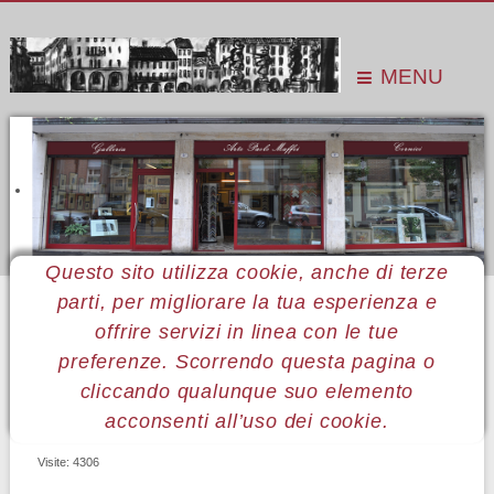
MENU
Questo sito utilizza cookie, anche di terze
parti, per migliorare la tua esperienza e
Sei qui:
Home
Pubblicazioni
Monografie
Rita Vitaloni
offrire servizi in linea con le tue
preferenze. Scorrendo questa pagina o
RITA VITALONI
cliccando qualunque suo elemento
acconsenti all’uso dei cookie.
Visite: 4306