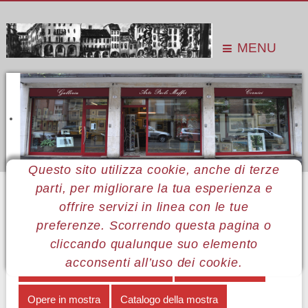
MENU
Questo sito utilizza cookie, anche di terze
parti, per migliorare la tua esperienza e
Sei qui:
Home
Le mostre
Mostre 2017
Carlo Zara
Opere in mostra
offrire servizi in linea con le tue
preferenze. Scorrendo questa pagina o
MENÙ CARLO ZARA
cliccando qualunque suo elemento
acconsenti all’uso dei cookie.
Dal segno alla sua scomparsa
Note biografiche
Opere in mostra
Catalogo della mostra