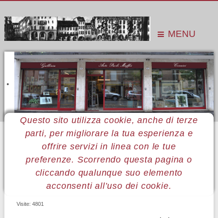
MENU
Questo sito utilizza cookie, anche di terze
parti, per migliorare la tua esperienza e
Sei qui:
Home
Pubblicazioni
Monografie
Angelo Conte
offrire servizi in linea con le tue
preferenze. Scorrendo questa pagina o
ANGELO CONTE
cliccando qualunque suo elemento
acconsenti all’uso dei cookie.
Visite: 4801