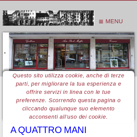
MENU
Questo sito utilizza cookie, anche di terze
parti, per migliorare la tua esperienza e
Sei qui:
Home
Le mostre
Mostre 2015
Luigina e Teresa Luzii
offrire servizi in linea con le tue
preferenze. Scorrendo questa pagina o
cliccando qualunque suo elemento
54 Luigina e Teresa Luzii
acconsenti all’uso dei cookie.
A QUATTRO MANI