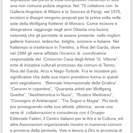
una non comune pulizia segnica. Nel ’75 collabora con la
Galleria Angolare di Milano e la Sources di Parigi, nel 1976,
incisioni e disegni vengono proposti per la prima volta nelle
aste della Wolfgang Ketterer di Monaco. Come incisore e
disegnatore raggiunge negli anni Ottanta una buona
notorietà che gli permette di essere presente nelle migliori
gallerie francesi, tedesche, belghe, svizzere e italiane. Nel
frattempo si trasferisce in Trentino, a Riva del Garda, dove
nel 1984 gli viene affidato l’incarico di coordinatore
responsabile del Consorzio Casa degli Artisti “G. Vittone”,
ente di iniziative culturali promosso dai comuni di Tenno,
Riva del Garda, Arco e Nago-Torbole. Fra le iniziative più
significative che dalla sua mano prendono forma in questi
anni segnaliamo: “Biennale Internazionale della Grafica”,
“Canzoni in copertina”, “Quaranta artisti per Wolfgang
Goethe”, “Aesthetronica in Nuce”, “Rustico Medioevo”,
“Convegno di Arteterapia”, “Tra Sogno e Magia”. Più tardi,
pur proseguendo nella sua attività pittorica, avvia una
serie di collaborazioni e consulenze con il Gruppo
Editoriale Fabbri, il Centro Italiano per le Arti e la Cultura, ed
altre Associazioni organizzando mostre in numerosi comuni
e province della penisola. Vive e lavora a Dro in provincia di