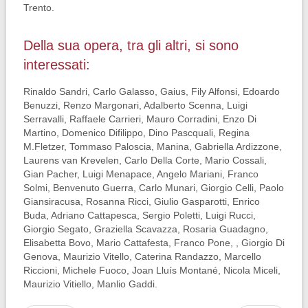
Trento.
Della sua opera, tra gli altri, si sono
interessati:
Rinaldo Sandri, Carlo Galasso, Gaius, Fily Alfonsi, Edoardo
Benuzzi, Renzo Margonari, Adalberto Scenna, Luigi
Serravalli, Raffaele Carrieri, Mauro Corradini, Enzo Di
Martino, Domenico Difilippo, Dino Pascquali, Regina
M.Fletzer, Tommaso Paloscia, Manina, Gabriella Ardizzone,
Laurens van Krevelen, Carlo Della Corte, Mario Cossali,
Gian Pacher, Luigi Menapace, Angelo Mariani, Franco
Solmi, Benvenuto Guerra, Carlo Munari, Giorgio Celli, Paolo
Giansiracusa, Rosanna Ricci, Giulio Gasparotti, Enrico
Buda, Adriano Cattapesca, Sergio Poletti, Luigi Rucci,
Giorgio Segato, Graziella Scavazza, Rosaria Guadagno,
Elisabetta Bovo, Mario Cattafesta, Franco Pone, , Giorgio Di
Genova, Maurizio Vitello, Caterina Randazzo, Marcello
Riccioni, Michele Fuoco, Joan Lluís Montané, Nicola Miceli,
Maurizio Vitiello, Manlio Gaddi.