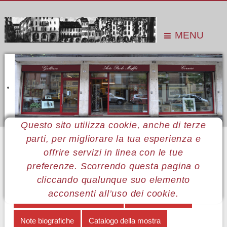
MENU
Questo sito utilizza cookie, anche di terze
parti, per migliorare la tua esperienza e
Sei qui:
Home
Le mostre
Mostre 2017
Franco Pivetti
Note biografiche
offrire servizi in linea con le tue
preferenze. Scorrendo questa pagina o
MENÙ FRANCO PIVETTI
cliccando qualunque suo elemento
acconsenti all’uso dei cookie.
Le tentazioni di Santo Antonio
Opere in mostra
Note biografiche
Catalogo della mostra