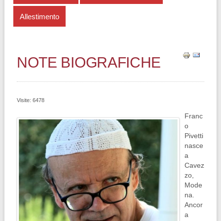
Allestimento
NOTE BIOGRAFICHE
Visite: 6478
Franc
o
Pivetti
nasce
a
Cavez
zo,
Mode
na.
Ancor
a