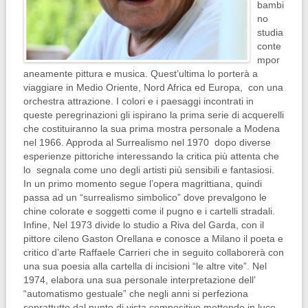
bambi
no
studia
conte
mpor
aneamente pittura e musica. Quest’ultima lo porterà a
viaggiare in Medio Oriente, Nord Africa ed Europa, con una
orchestra attrazione. I colori e i paesaggi incontrati in
queste peregrinazioni gli ispirano la prima serie di acquerelli
che costituiranno la sua prima mostra personale a Modena
nel 1966. Approda al Surrealismo nel 1970 dopo diverse
esperienze pittoriche interessando la critica più attenta che
lo segnala come uno degli artisti più sensibili e fantasiosi.
In un primo momento segue l’opera magrittiana, quindi
passa ad un “surrealismo simbolico” dove prevalgono le
chine colorate e soggetti come il pugno e i cartelli stradali.
Infine, Nel 1973 divide lo studio a Riva del Garda, con il
pittore cileno Gaston Orellana e conosce a Milano il poeta e
critico d’arte Raffaele Carrieri che in seguito collaborerà con
una sua poesia alla cartella di incisioni “le altre vite”. Nel
1974, elabora una sua personale interpretazione dell’
“automatismo gestuale” che negli anni si perfeziona
soprattutto dal punto di vista compositivo mettendo in luce