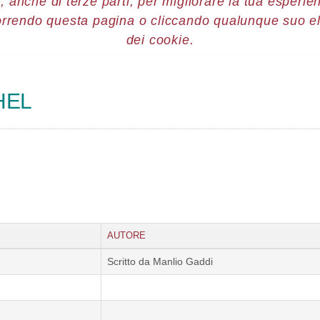
, anche di terze parti, per migliorare la tua esperienz
orrendo questa pagina o cliccando qualunque suo e
re 2015
Guikni
dei cookie.
HEL
AUTORE
Scritto da Manlio Gaddi