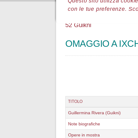
Questo sito utilizza cookie
con le tue preferenze. Sc
Sei qui:
Home
Le mostre
Most
52 Guikni
OMAGGIO A IXC
TITOLO
Guillermina Rivera (Guikni)
Note biografiche
Opere in mostra