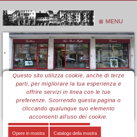
MENU
Questo sito utilizza cookie, anche di terze
parti, per migliorare la tua esperienza e
Sei qui:
Home
Le mostre
Mostre 2011
Cesare Serafino
Cesare Serafino: note biografiche
offrire servizi in linea con le tue
preferenze. Scorrendo questa pagina o
MENÙ CESARE SERAFINO
cliccando qualunque suo elemento
acconsenti all’uso dei cookie.
Cesare Serafino
Note biografiche
Opere in mostra
Catalogo della mostra