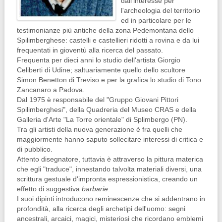
dall'interesse per
l'archeologia del territorio
ed in particolare per le
testimonianze più antiche della zona Pedemontana dello
Spilimberghese: castelli e castellieri ridotti a rovina e da lui
frequentati in gioventù alla ricerca del passato.
Frequenta per dieci anni lo studio dell'artista Giorgio
Celiberti di Udine; saltuariamente quello dello scultore
Simon Benetton di Treviso e per la grafica lo studio di Tono
Zancanaro a Padova.
Dal 1975 è responsabile del "Gruppo Giovani Pittori
Spilimberghesi", della Quadreria del Museo CRAS e della
Galleria d'Arte "La Torre orientale" di Splimbergo (PN).
Tra gli artisti della nuova generazione è fra quelli che
maggiormente hanno saputo sollecitare interessi di critica e
di pubblico.
Attento disegnatore, tuttavia è attraverso la pittura materica
che egli "traduce", innestando talvolta materiali diversi, una
scrittura gestuale d'impronta espressionistica, creando un
effetto di suggestiva
barbarie
.
I suoi dipinti introducono reminescenze che si addentrano in
profondità, alla ricerca degli archetipi dell'uomo: segni
ancestrali, arcaici, magici, misteriosi che ricordano emblemi