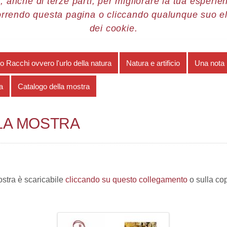
, anche di terze parti, per migliorare la tua esperienz
orrendo questa pagina o cliccando qualunque suo e
re 2013
Piero Racchi
Catalogo della mostra
dei cookie.
o Racchi ovvero l'urlo della natura
Natura e artificio
Una nota 
a
Catalogo della mostra
LA MOSTRA
ostra è scaricabile
cliccando su questo collegamento
o sulla co