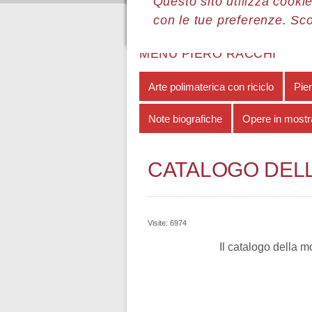
Questo sito utilizza cookie
con le tue preferenze. Sc
Sei qui:
Home
Le mostre
Most
MENÙ PIERO RACCHI
Arte polimaterica con riciclo
Pier
Note biografiche
Opere in mostr
CATALOGO DEL
Visite: 6974
Il catalogo della m