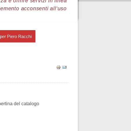
a e offrire servizi in linea
lemento acconsenti all’uso
per Piero Racchi
pertina del catalogo