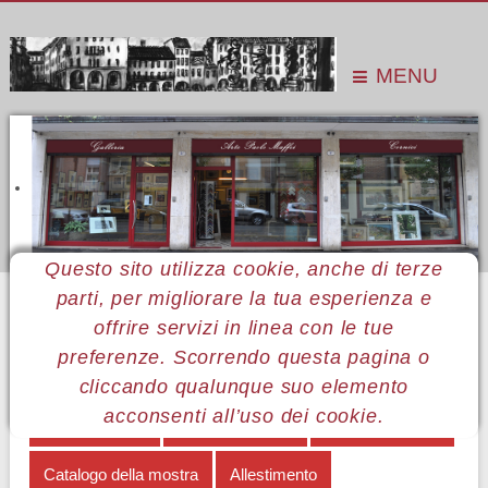
MENU
Questo sito utilizza cookie, anche di terze
parti, per migliorare la tua esperienza e
Sei qui:
Home
Le mostre
Mostre 2015
Luigina e Teresa Luzii
Allestimento
offrire servizi in linea con le tue
preferenze. Scorrendo questa pagina o
MENÙ LUIGINA E TERESA LUZII
cliccando qualunque suo elemento
acconsenti all’uso dei cookie.
A quattro mani
Note biografiche
Opere in mostra
Catalogo della mostra
Allestimento