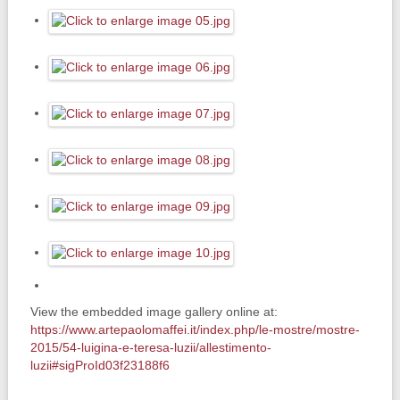
View the embedded image gallery online at:
https://www.artepaolomaffei.it/index.php/le-mostre/mostre-
2015/54-luigina-e-teresa-luzii/allestimento-
luzii#sigProId03f23188f6