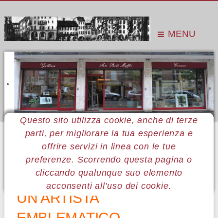
MENU
Questo sito utilizza cookie, anche di terze
parti, per migliorare la tua esperienza e
Sei qui:
Home
Le mostre
Mostre 2013
Tiziano Baldi
offrire servizi in linea con le tue
preferenze. Scorrendo questa pagina o
31 Tiziano Baldi
cliccando qualunque suo elemento
acconsenti all’uso dei cookie.
UN ARTISTA
EMBLEMATICO