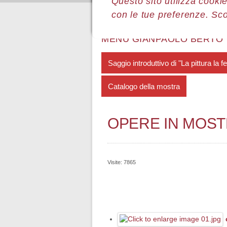
Questo sito utilizza cookie
con le tue preferenze. Sc
Sei qui:
Home
Le mostre
Most
MENÙ GIANPAOLO BERTO
Saggio introduttivo di "La pittura la 
Catalogo della mostra
OPERE IN MOS
Visite: 7865