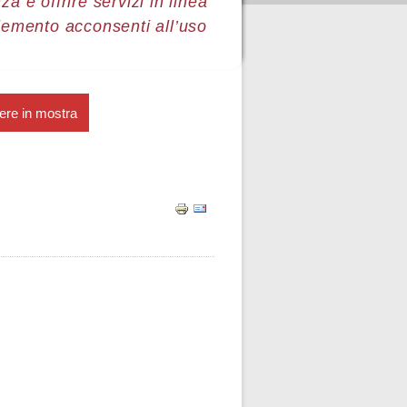
a e offrire servizi in linea
lemento acconsenti all’uso
ere in mostra