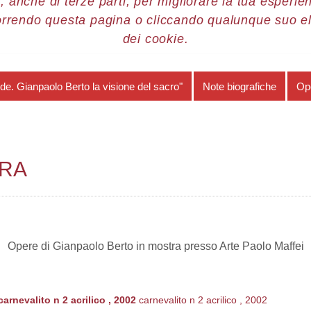
, anche di terze parti, per migliorare la tua esperienz
orrendo questa pagina o cliccando qualunque suo e
re 2010
Gianpaolo Berto
Opere in mostra
dei cookie.
fede. Gianpaolo Berto la visione del sacro"
Note biografiche
Op
TRA
Opere di Gianpaolo Berto in mostra presso Arte Paolo Maffei
carnevalito n 2 acrilico , 2002
carnevalito n 2 acrilico , 2002