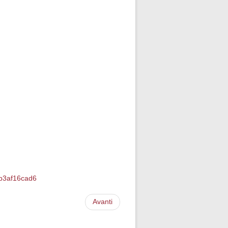
db3af16cad6
Avanti