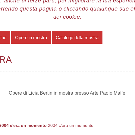
, anche di terze parti, per migliorare la tua esperienz
orrendo questa pagina o cliccando qualunque suo e
re 2012
Licia Bertin
Opere in mostra
dei cookie.
iche
Opere in mostra
Catalogo della mostra
TRA
Opere di Licia Bertin in mostra presso Arte Paolo Maffei
2004 c'era un momento
2004 c'era un momento