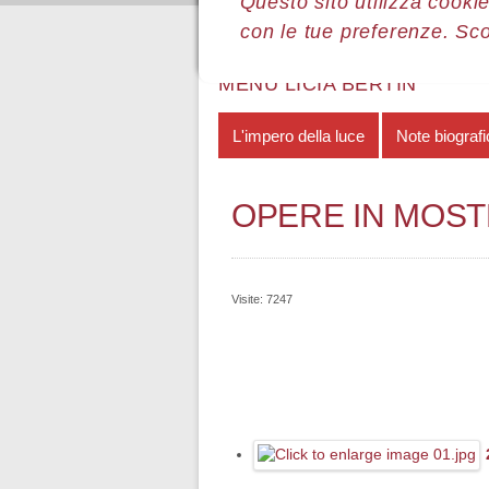
Questo sito utilizza cookie
con le tue preferenze. Sc
Sei qui:
Home
Le mostre
Most
MENÙ LICIA BERTIN
L'impero della luce
Note biograf
OPERE IN MOS
Visite: 7247