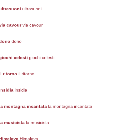
ultrasuoni
ultrasuoni
via cavour
via cavour
dorio
dorio
giochi celesti
giochi celesti
il ritorno
il ritorno
insidia
insidia
la montagna incantata
la montagna incantata
la musicista
la musicista
Himalaya
Himalaya