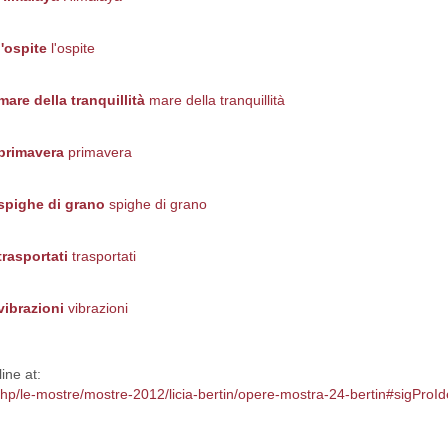
l'ospite
l'ospite
mare della tranquillità
mare della tranquillità
primavera
primavera
spighe di grano
spighe di grano
trasportati
trasportati
vibrazioni
vibrazioni
ine at:
.php/le-mostre/mostre-2012/licia-bertin/opere-mostra-24-bertin#sigPro