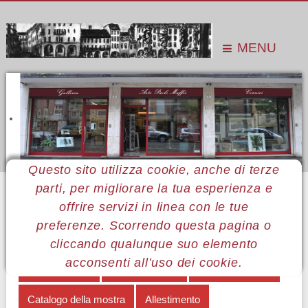
MENU
Questo sito utilizza cookie, anche di terze
parti, per migliorare la tua esperienza e
Sei qui:
Home
Le mostre
Mostre 2018
Ivano Petrucci
Opere in mostra
offrire servizi in linea con le tue
preferenze. Scorrendo questa pagina o
MENÙ IVANO PETRUCCI
cliccando qualunque suo elemento
acconsenti all’uso dei cookie.
Colori e forme
Nota biografica
Opere in mostra
Catalogo della mostra
Allestimento