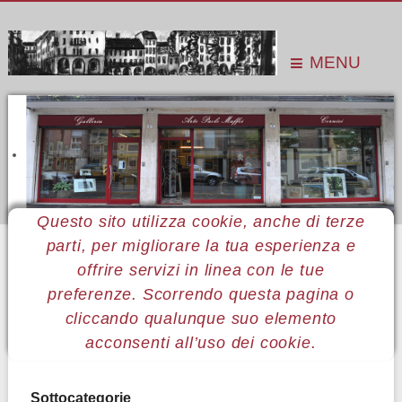
MENU
Questo sito utilizza cookie, anche di terze
parti, per migliorare la tua esperienza e
Sei qui:
Home
Le mostre
Mostre 2010
offrire servizi in linea con le tue
preferenze. Scorrendo questa pagina o
cliccando qualunque suo elemento
Non ci sono articoli in questa categoria. Se si visualizzano le
acconsenti all’uso dei cookie.
sottocategorie, dovrebbero contenere degli articoli.
Sottocategorie