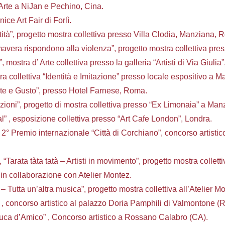
Arte a NiJan e Pechino, Cina.
ce Art Fair di Forlì.
tà”, progetto mostra collettiva presso Villa Clodia, Manziana, 
mavera rispondono alla violenza”, progetto mostra collettiva pre
mostra d’ Arte collettiva presso la galleria “Artisti di Via Giulia
a collettiva “Identità e Imitazione” presso locale espositivo a 
rte e Gusto”, presso Hotel Farnese, Roma.
ioni”, progetto di mostra collettiva presso “Ex Limonaia” a Ma
al” , esposizione collettiva presso “Art Cafe London”, Londra.
° Premio internazionale “Città di Corchiano”, concorso artistic
arata tàta tatà – Artisti in movimento”, progetto mostra colletti
in collaborazione con Atelier Montez.
 – Tutta un’altra musica”, progetto mostra collettiva all’Atelier M
, concorso artistico al palazzo Doria Pamphili di Valmontone (
uca d’Amico” , Concorso artistico a Rossano Calabro (CA).