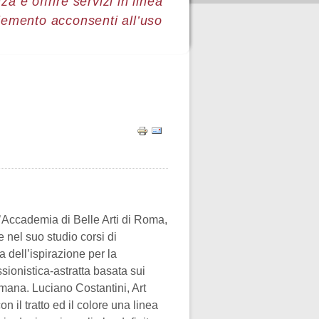
a e offrire servizi in linea
lemento acconsenti all’uso
Accademia di Belle Arti di Roma,
e nel suo studio corsi di
 dell’ispirazione per la
sionistica-astratta basata sui
mana. Luciano Costantini, Art
on il tratto ed
il colore una linea