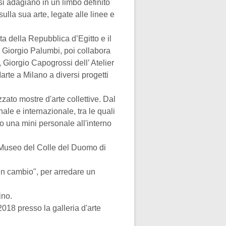
 si adagiano in un limbo
definito
ulla sua arte, legate alle linee e
 della Repubblica d’Egitto e il
e Giorgio Palumbi, poi collabora
 Giorgio Capogrossi dell’ Atelier
te a Milano a diversi progetti
izzato
mostre d'arte collettive. Dal
nale e internazionale, tra le quali
o una mini personale all'interno
l Museo del
Colle del Duomo di
 in
cambio", per arredare un
ino.
o 2018 presso
la galleria d'arte