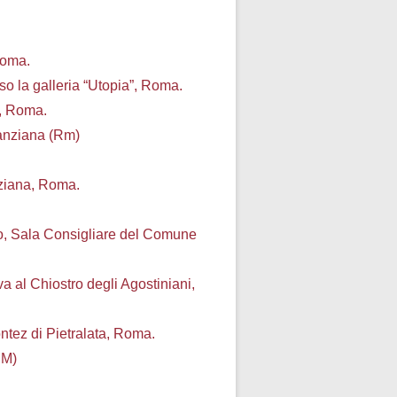
Roma.
sso la
galleria “Utopia”, Roma.
”, Roma.
Manziana
(Rm)
nziana,
Roma.
o, Sala
Consigliare del Comune
va al
Chiostro degli Agostiniani,
ontez di
Pietralata, Roma.
RM)