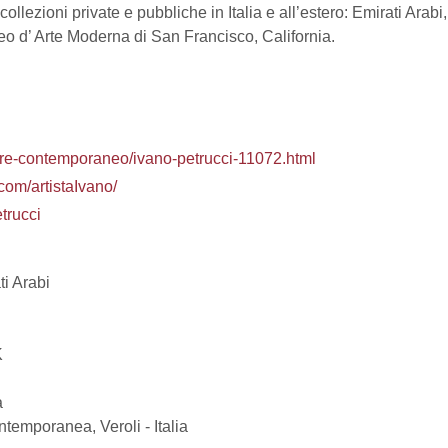
llezioni private e pubbliche in Italia e all’estero: Emirati Arabi,
eo d’ Arte Moderna di San Francisco, California.
ttore-contemporaneo/ivano-petrucci-11072.html
com/artistaIvano/
etrucci
i Arabi
K
a
emporanea, Veroli - Italia