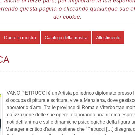
, anche di terze parti, per migliorare la tua esperienz
orrendo questa pagina o cliccando qualunque suo e
re 2018
Ivano Petrucci
Note biografiche
dei cookie.
Opere in mostra
Catalogo della mostra
Allestimento
CA
IVANO PETRUCCI è un Artista poliedrico diplomato presso l’
si
occupa di pittura e scrittura, vive a Manziana, dove gestisc
laboratorio d'arte. Tra le
province di Roma e Viterbo trae molta
realizzazione delle sue opere, elaborando una
ricerca espres
moti dell’anima e sulle dinamiche psicologiche della figura
u
Manager e critico d'arte, sostiene che “Petrucci […] disegna c