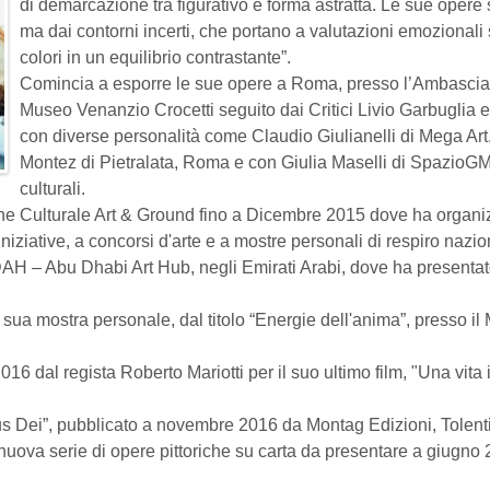
di demarcazione tra figurativo e forma astratta. Le sue opere
ma dai contorni incerti, che portano a valutazioni emozionali s
colori
in un equilibrio contrastante”.
Comincia a esporre le sue opere a Roma, presso l’Ambasciata
Museo
Venanzio Crocetti seguito dai Critici Livio Garbuglia 
con diverse
personalità come Claudio Giulianelli di Mega Art,
Montez di Pietralata,
Roma e con Giulia Maselli di SpazioGMar
culturali.
one Culturale Art & Ground fino a Dicembre 2015 dove ha organ
iziative, a concorsi d'arte e a mostre personali
di respiro nazio
ADAH – Abu Dhabi Art
Hub, negli Emirati Arabi, dove ha presentat
sua mostra personale, dal titolo “Energie dell'anima”, presso i
 2016 dal regista Roberto Mariotti per il suo ultimo film, "Una vita
 Dei”, pubblicato a novembre 2016 da Montag Edizioni, Tolent
nuova serie di opere pittoriche su carta da presentare a giugn