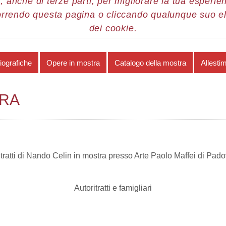
, anche di terze parti, per migliorare la tua esperienz
orrendo questa pagina o cliccando qualunque suo e
re 2015
Nando Celin
Opere in mostra
dei cookie.
iografiche
Opere in mostra
Catalogo della mostra
Allesti
TRA
ritratti di Nando Celin in mostra presso Arte Paolo Maffei di Pad
Autoritratti e famigliari