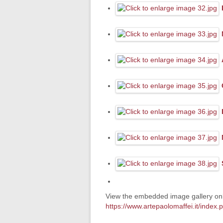
View the embedded image gallery onl
https://www.artepaolomaffei.it/inde