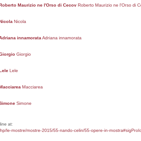
Roberto Maurizio ne l'Orso di Cecov
Roberto Maurizio ne l'Orso di 
Nicola
Nicola
Adriana innamorata
Adriana innamorata
Giorgio
Giorgio
Lele
Lele
Macciarea
Macciarea
Simone
Simone
ine at:
x.php/le-mostre/mostre-2015/55-nando-celin/55-opere-in-mostra#sigPr