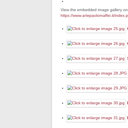
View the embedded image gallery onl
https://www.artepaolomaffei.it/inde