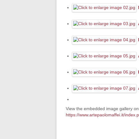
View the embedded image gallery onl
https://www.artepaolomaffei.it/inde