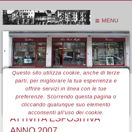
MENU
Questo sito utilizza cookie, anche di terze
parti, per migliorare la tua esperienza e
Sei qui:
Home
Pubblicazioni
Raccolta cataloghi monografici
Raccolta 2007
offrire servizi in linea con le tue
preferenze. Scorrendo questa pagina o
ARTE PAOLO MAFFEI:
cliccando qualunque suo elemento
acconsenti all’uso dei cookie.
ATTIVITÀ ESPOSITIVA
ANNO 2007