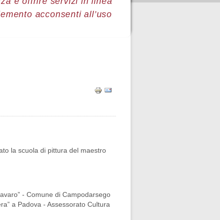
a e offrire servizi in linea
lemento acconsenti all’uso
to la scuola di pittura del maestro
na Favaro” - Comune di Campodarsego
prera” a Padova - Assessorato Cultura