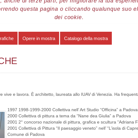
, anche di terze parti, per migliorare la tua esperienz
orrendo questa pagina o cliccando qualunque suo e
re 2009
Nicoletta Furlan
Note biografiche
dei cookie.
rafiche
Opere in mostra
Catalogo della mostra
ICHE
vive e lavora. È architetto, laureata allo IUAV di Venezia. Ha frequenta
1997 1998-1999-2000 Collettiva nell’ Art Studio “Officina” a Padova
2000 Collettiva di pittura a tema da “Nane dea Giulia” a Padova
2001 2° concorso nazionale di pittura, grafica e scultura “Adria
2001 Collettiva di Pittura “Il paesaggio veneto” nell’ “L’isola di Ca
Comune di Padova