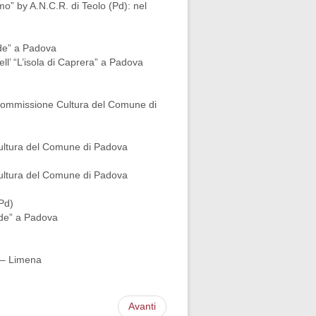
o” by A.N.C.R. di Teolo (Pd): nel
iude” a Padova
nell’ “L’isola di Caprera” a Padova
 - commissione Cultura del Comune di
Cultura del Comune di Padova
Cultura del Comune di Padova
(Pd)
iude” a Padova
o – Limena
Avanti