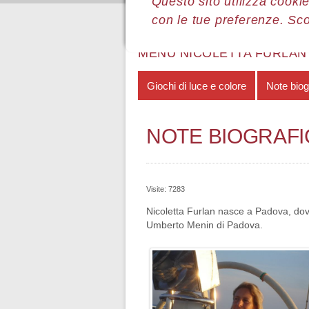
Questo sito utilizza cookie
con le tue preferenze. Sc
Sei qui:
Home
Le mostre
Most
MENÙ NICOLETTA FURLAN
Giochi di luce e colore
Note biog
NOTE BIOGRAF
Visite: 7283
Nicoletta Furlan nasce a Padova, dove 
Umberto Menin di Padova.