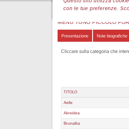
Questo sito utilizza cookie
con le tue preferenze. Sc
Sei qui:
Home
Le mostre
Most
MENÙ TONO PICCOLO FO
Presentazione
Note biografiche
Cliccare sulla categoria che inte
TITOLO
Aelle
Akreidea
Brunalba