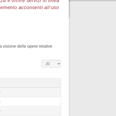
a e offrire servizi in linea
lemento acconsenti all’uso
 visione delle opere relative