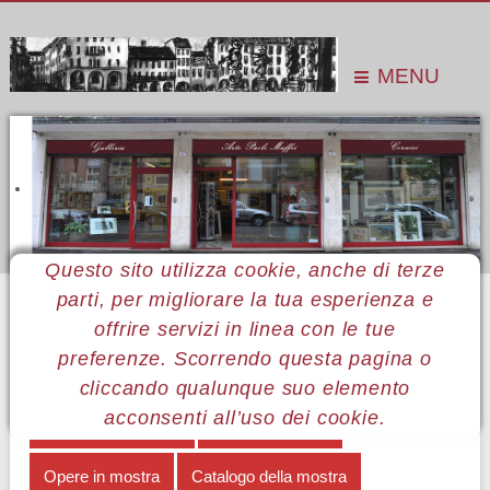
MENU
Questo sito utilizza cookie, anche di terze
parti, per migliorare la tua esperienza e
Sei qui:
Home
Le mostre
Mostre 2014
Antonella Magliozzi
Note biografiche
offrire servizi in linea con le tue
preferenze. Scorrendo questa pagina o
MENÙ ANTONELLA MAGLIOZZI
cliccando qualunque suo elemento
acconsenti all’uso dei cookie.
La forma del colore
Note biografiche
Opere in mostra
Catalogo della mostra