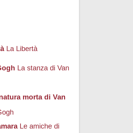
tà
La Libertà
 Gogh
La stanza di Van
 natura morta di Van
 Gogh
amara
Le amiche di