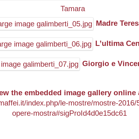
Tamara
Madre Teres
L’ultima Ce
Giorgio e Vince
ew the embedded image gallery online 
maffei.it/index.php/le-mostre/mostre-2016/5
opere-mostra#sigProId4d0e15dc61