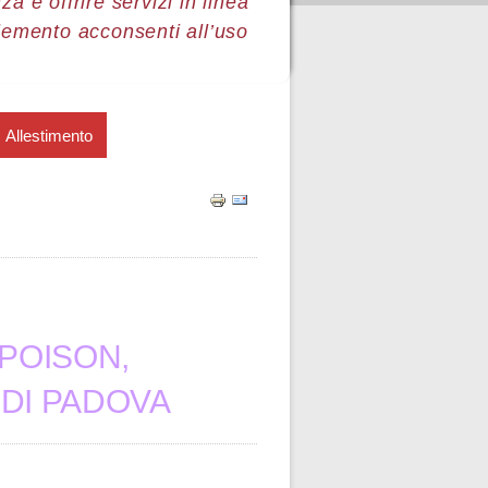
a e offrire servizi in linea
lemento acconsenti all’uso
Allestimento
 POISON,
 DI PADOVA