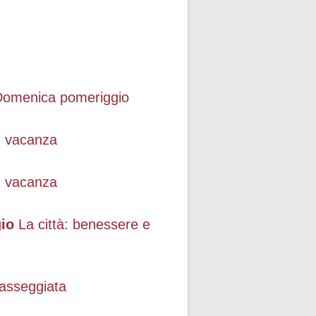
Domenica pomeriggio
n vacanza
n vacanza
gio
La città: benessere e
asseggiata