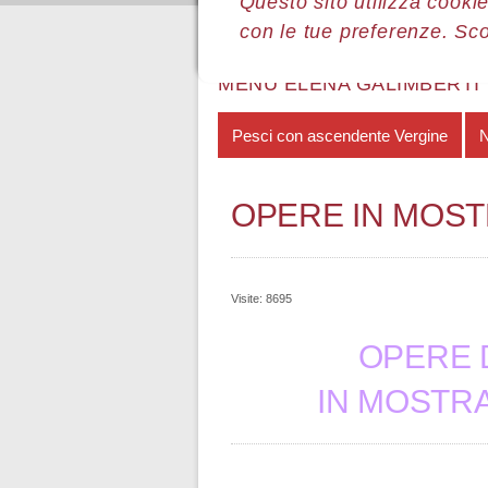
Questo sito utilizza cookie
con le tue preferenze. Sc
Sei qui:
Home
Le mostre
Most
MENÙ ELENA GALIMBERTI
Pesci con ascendente Vergine
N
OPERE IN MOS
Visite: 8695
OPERE D
IN MOSTRA