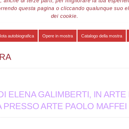
, anche di terze parti, per migliorare la tua esperienz
orrendo questa pagina o cliccando qualunque suo e
re 2016
Elena Galimberti
Opere in mostra
dei cookie.
ota autobiografica
Opere in mostra
Catalogo della mostra
TRA
I ELENA GALIMBERTI, IN ARTE
 PRESSO ARTE PAOLO MAFFEI